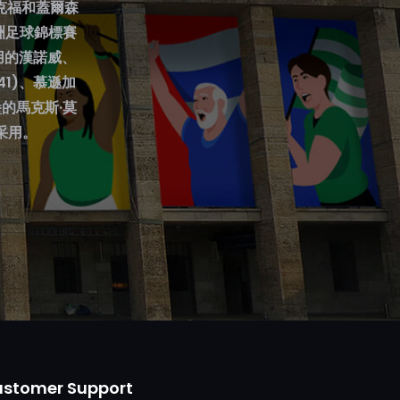
克福和蓋爾森
洲足球錦標賽
用的漢諾威、
1)、慕遜加
堡的馬克斯·莫
被采用。
stomer Support