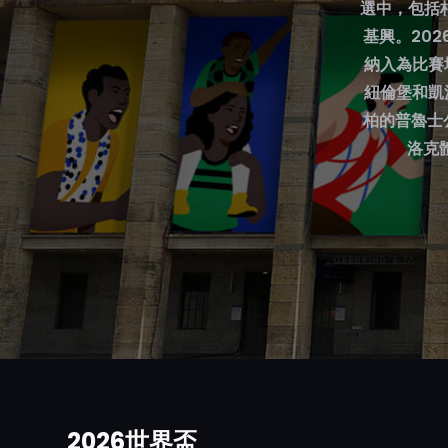
選中，包括
基興。20
納入為比賽
紐倫堡和凱
柏的普魯士公
洛克體
2026世界盃