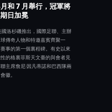
4月和 7 月舉行，冠軍將
日星期日加冕
在美國洛杉磯推出，國際足聯、主辦
足球傳奇人物和特邀嘉賓齊聚一
的賽事的第一個裏程碑。有史以來
誌性的格裏菲斯天文臺的與會者見
聯主席詹尼·因凡蒂諾和巴西隊兩
了會徽。