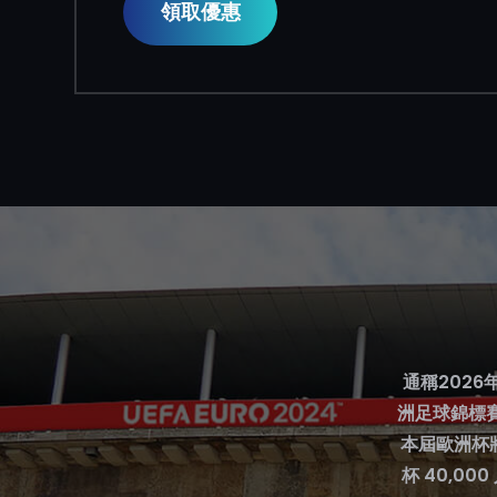
領取優惠
通稱2026年
洲足球錦標賽
本屆歐洲杯
杯 40,0