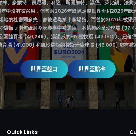
柏林、多蒙特、慕尼黑、科隆、斯圖加特、漢堡、萊比錫、法蘭
26年中沒有被采用，但曾於2026年國際足協世界盃和2026年歐
場地的杜塞爾多夫，會被選為第十個場館。而曾於2026年被采
沙羅頓，則無緣於今次賽事中被選用。不萊梅的韋沙球場 (37,44
園體育場 (46,249)、漢諾威的HDI競技場 (43,000)、紐倫
育場 (41,000) 和凱沙羅頓的費斯禾達球場 (46,000) 沒有
世界盃盤口
世界盃賠率
世界盃 了解更多
Quick Links
Cu