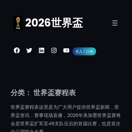
跳
至
2026世界盃
内
容
Facebook
Twitter
LinkedIn
Instagram
YouTube
登入 / 註冊
分类：
世界盃赛程表
世界盃赛程表这里是为广大用户提供世界盃新闻，世
界盃资讯，赛事现场直播，2026年美加墨世界盃赛将
会是世界盃扩军至48支队伍后的首届比赛，也是首次
由三国联合办赛